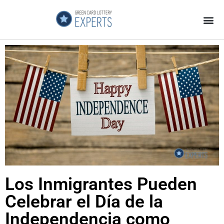
Página Principal
Galeria de Videos
GCL Experts no es una Estafa
Los Inmigrantes Pueden
Celebrar el Día de la
Independencia como