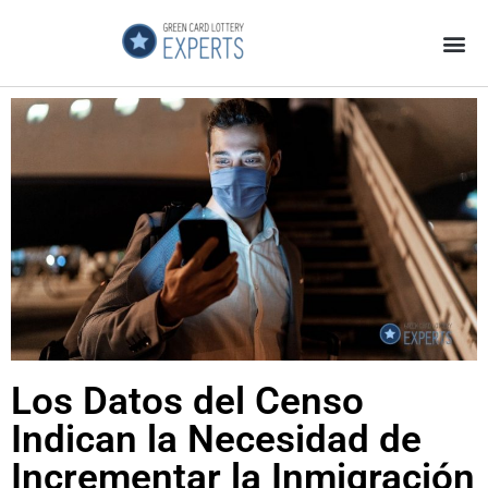
Página Principal
Galeria de Videos
GCL Experts no es una Estafa
Los Datos del Censo
Indican la Necesidad de
Incrementar la Inmigración