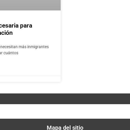
cesaria para
ación
e necesitan más inmigrantes
lar cuántos
Mapa del sitio