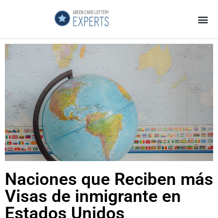
Página Principal
Galeria de Videos
GCL Experts no es una Estafa
Naciones que Reciben más
Visas de inmigrante en
Estados Unidos