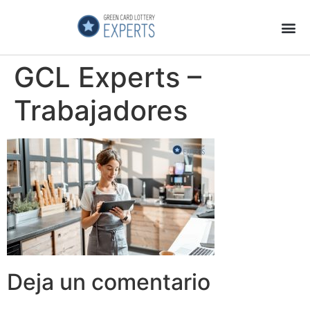
Página Principal
Galeria de Videos
GCL Experts no es una Estafa
GCL Experts –
Trabajadores
Deja un comentario