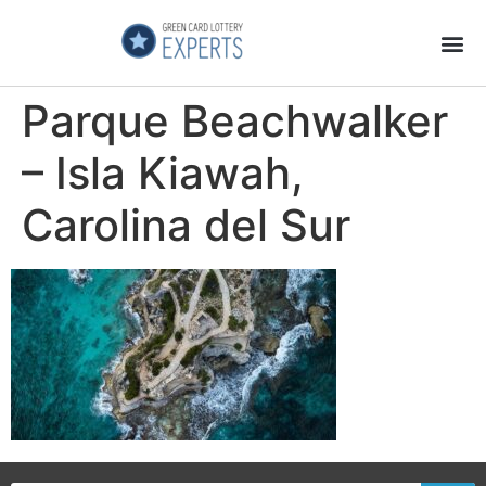
Página Principal
Galeria de Videos
GCL Experts no es una Estafa
Parque Beachwalker
– Isla Kiawah,
Carolina del Sur