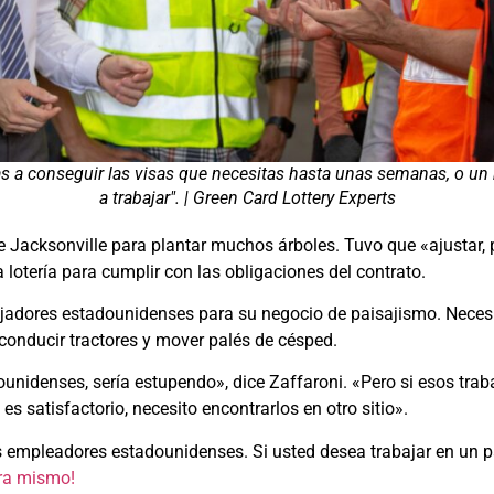
s a conseguir las visas que necesitas hasta unas semanas, o un 
a trabajar". | Green Card Lottery Experts
 Jacksonville para plantar muchos árboles. Tuvo que «ajustar, pr
a lotería para cumplir con las obligaciones del contrato.
bajadores estadounidenses para su negocio de paisajismo. Neces
 conducir tractores y mover palés de césped.
nidenses, sería estupendo», dice Zaffaroni. «Pero si esos traba
s satisfactorio, necesito encontrarlos en otro sitio».
os empleadores estadounidenses. Si usted desea trabajar en un 
ora mismo!