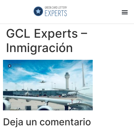
Página Principal
Galeria de Videos
GCL Experts no es una Estafa
GCL Experts –
Inmigración
Deja un comentario