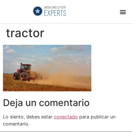
Página Principal
Galeria de Videos
GCL Experts no es una Estafa
tractor
Deja un comentario
Lo siento, debes estar
conectado
para publicar un
comentario.