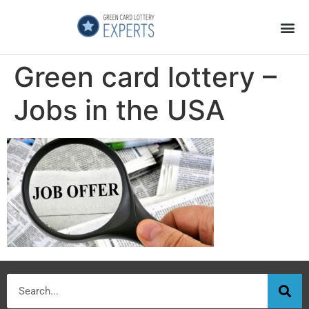
Página Principal
Galeria de Videos
GCL Experts no es una Estafa
Green card lottery –
Jobs in the USA