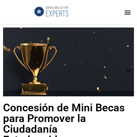
Página Principal
Galeria de Videos
GCL Experts no es una Estafa
Concesión de Mini Becas
para Promover la
Ciudadanía