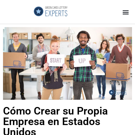
Página Principal
Galeria de Videos
GCL Experts no es una Estafa
Cómo Crear su Propia
Empresa en Estados
Unidos