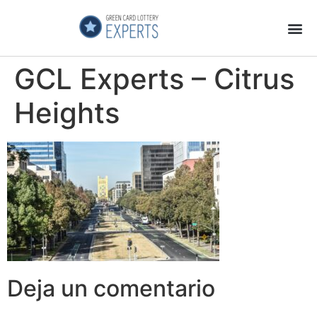
Página Principal
Galeria de Videos
GCL Experts no es una Estafa
GCL Experts – Citrus
Heights
Deja un comentario